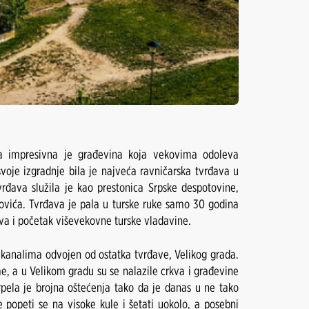
va impresivna je građevina koja vekovima odoleva
oje izgradnje bila je najveća ravničarska tvrđava u
đava služila je kao prestonica Srpske despotovine,
ovića. Tvrđava je pala u turske ruke samo 30 godina
va i početak viševekovne turske vladavine.
 kanalima odvojen od ostatka tvrđave, Velikog grada.
e, a u Velikom gradu su se nalazile crkva i građevine
pela je brojna oštećenja tako da je danas u ne tako
 popeti se na visoke kule i šetati uokolo, a posebni