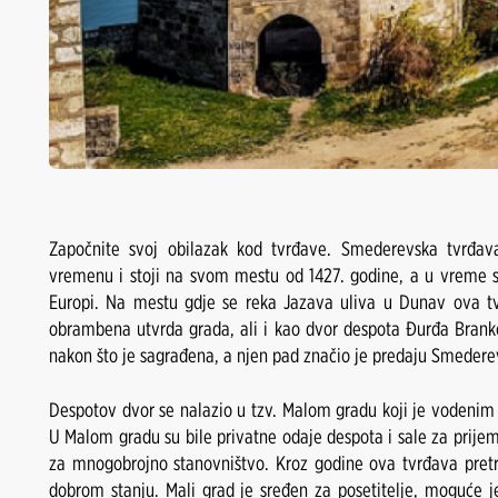
Započnite svoj obilazak kod tvrđave. Smederevska tvrđa
vremenu i stoji na svom mestu od 1427. godine, a u vreme sv
Europi. Na mestu gdje se reka Jazava uliva u Dunav ova tvr
obrambena utvrda grada, ali i kao dvor despota Đurđa Brank
nakon što je sagrađena, a njen pad značio je predaju Smedere
Despotov dvor se nalazio u tzv. Malom gradu koji je vodenim
U Malom gradu su bile privatne odaje despota i sale za prijem
za mnogobrojno stanovništvo. Kroz godine ova tvrđava pretr
dobrom stanju. Mali grad je sređen za posetitelje, moguće je