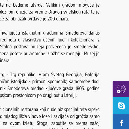
nete na bedeme utvrde. Velikim gradom moguće je
splozijom oružja za vreme Drugog svjetskog rata te je
ce za obilazak tvrđave je 200 dinara.
Zahvaljujuću istaknutim građanima Smedereva danas
edmeta u vlasništvu učenih ljudi i kolekcionara iz
. Stalna postava muzeja posvećena je Smederevskoj
mena posete privremene izložbe se menjaju. Muzej je
dinara.
trg - Trg republike, Hram Svetog Georgija, Galerija
bičan istorijsko - prirodni spomenik; Karađorđev dud.
dnik Smedereva predao ključeve grada 1805. godine
skom prestonicom po drugi put u istoriji.
cionalnih restorana koji nude niz specijaliteta srpske
 mladog lišća vinove loze i savijača od grožđa samo
ti na ovom izletu. Stoga, zaputite se prema našoj