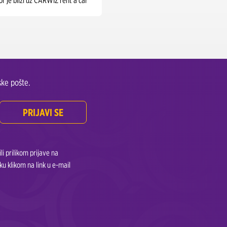
or je bliži uz CARWIZ rent a car
ke pošte.
PRIJAVI SE
i prilikom prijave na
u klikom na link u e-mail