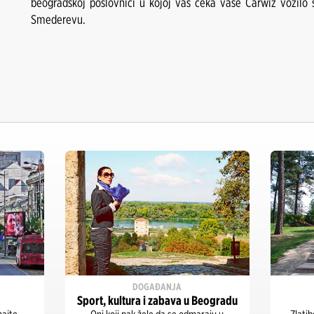
beogradskoj poslovnici u kojoj vas čeka vaše Carwiz vozilo 
Smederevu.
DOGAĐANJA
Sport, kultura i zabava u Beogradu