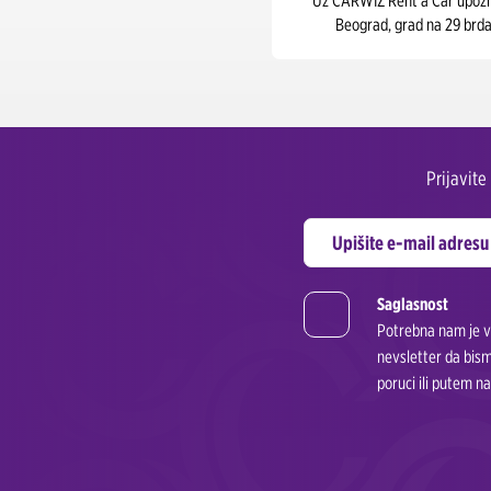
Uz CARWIZ Rent a Car upozn
Beograd, grad na 29 brda
Prijavit
Saglasnost
Potrebna nam je va
nevsletter da bism
poruci ili putem n