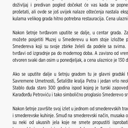
doživljaj i predivan pogled dočekat će vas kada se pop
prošetati, ali ovde se još uvijek nalaze oštećenja nastala ek
kulama velikog grada hitno potrebna restauracija. Cena ulazni
Nakon šetnje tvrđavom uputite se dalje, u centar grada. 
možete posjetiti Muzej u Smederevu u kom stoje izložbe pr
Smedereva koji su svoje zbirke želeli da podele sa svima
tvrđavi od izgradnje pa do modernog doba. A zavisno od vre
otvoren svaki dan osim u ponedjeljak, a cena ulaznice je 130 
Ako se uputite dalje u šetnju gradom tu je glavni gradski 
Savremene Umetnosti, Šetalište kralja Petra i jedan vrlo neo
Stablo duda staro 300 godina ispod kojeg je turski zapove
Karađorđu Petroviću i tako simbolično proglasio Smederevo srp
Nakon šetnje završite svoj izlet u jednom od smederevskih tradi
i smederevske kuhinje. Smuđ na smederevski način, musaka od
su neki od ukusnih jela koje ne smete propustiti isproba