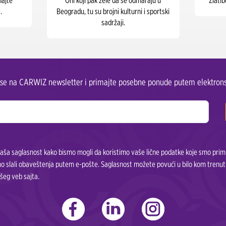
ajte
Oni koji pak žele da se odmaraju u
Zlatib
.
Beogradu, tu su brojni kulturni i sportski
sadržaji.
e se na CARWIZ newsletter i primajte posebne ponude putem elektrons
ša saglasnost kako bismo mogli da koristimo vaše lične podatke koje smo primil
o slali obaveštenja putem e-pošte. Saglasnost možete povući u bilo kom trenutk
ašeg veb sajta.