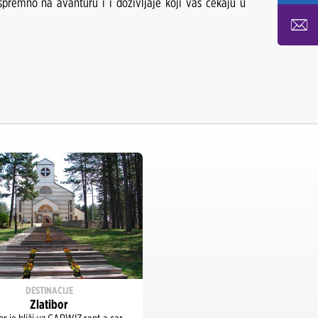
spremno na avanturu i i doživljaje koji vas čekaju u
DESTINACIJE
Zlatibor