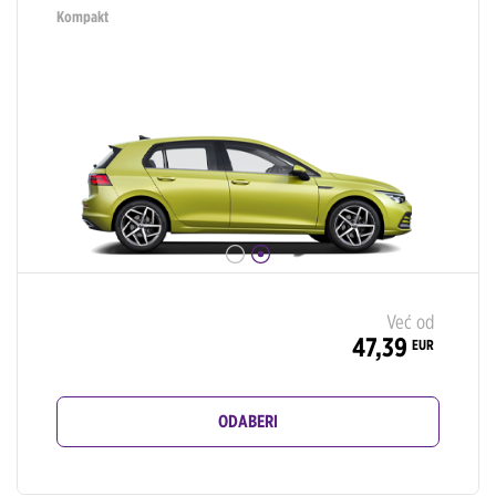
Kompakt
Već od
47,39
EUR
ODABERI