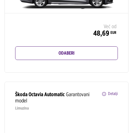
Već od
48,69
EUR
ODABERI
Škoda Octavia Automatic
Garantovani
Detalji
model
Limuzina