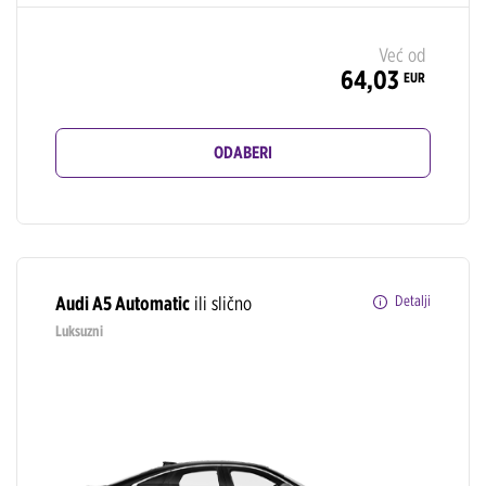
Već od
64,03
EUR
ODABERI
Audi A5 Automatic
ili slično
Detalji
Luksuzni