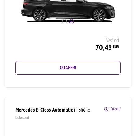
Već od
70,43
EUR
ODABERI
Mercedes E-Class Automatic
ili slično
Detalji
Luksuzni