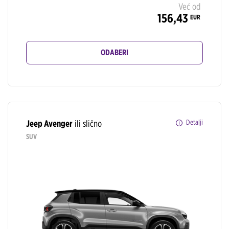
Već od
156,43
EUR
ODABERI
Jeep Avenger
ili slično
Detalji
SUV