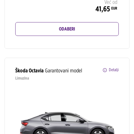
Već od
41,65
EUR
ODABERI
Škoda Octavia
Garantovani model
Detalji
Limuzina