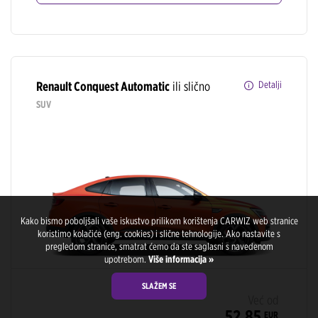
Renault Conquest Automatic
ili slično
Detalji
SUV
Kako bismo poboljšali vaše iskustvo prilikom korištenja CARWIZ web stranice
koristimo kolačiće (eng. cookies) i slične tehnologije. Ako nastavite s
pregledom stranice, smatrat ćemo da ste saglasni s navedenom
upotrebom.
Više informacija »
SLAŽEM SE
Već od
52,85
EUR