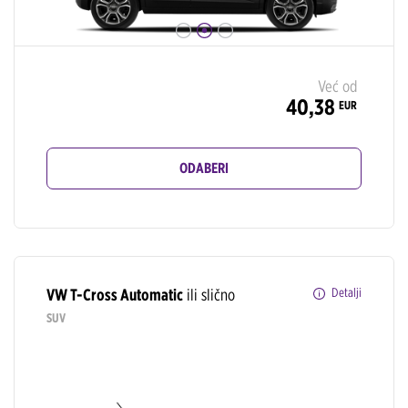
Već od
40,38
EUR
ODABERI
VW T-Cross Automatic
ili slično
Detalji
SUV