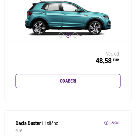
Već od
48,58
EUR
ODABERI
Dacia Duster
ili slično
Detalji
SUV