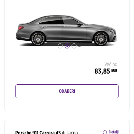
Već od
83,85
EUR
ODABERI
Porsche 911 Carrera 4S
ili slično
Detalji