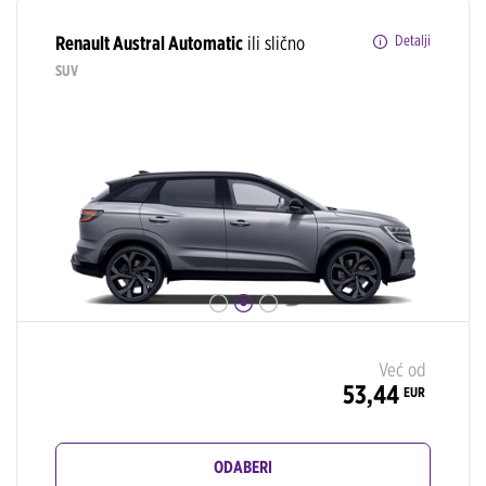
Renault Austral Automatic
ili slično
Detalji
SUV
Već od
53,44
EUR
ODABERI