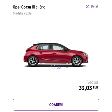
Opel Corsa
ili slično
Detalji
Gradska vozila
Već od
33,03
EUR
ODABERI