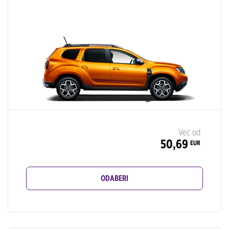
Već od
50,69
EUR
ODABERI