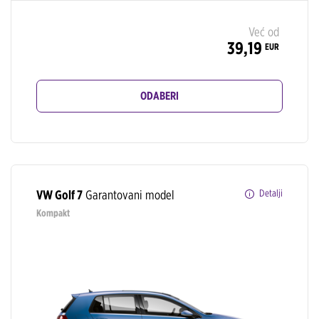
Već od
39,19
EUR
ODABERI
VW Golf 7
Garantovani model
Detalji
Kompakt