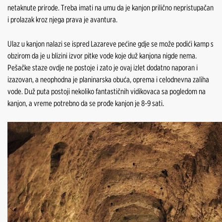
netaknute prirode. Treba imati na umu da je kanjon prilično nepristupačan
i prolazak kroz njega prava je avantura.
Ulaz u kanjon nalazi se ispred Lazareve pećine gdje se može podići kamp s
obzirom da je u blizini izvor pitke vode koje duž kanjona nigde nema.
Pešačke staze ovdje ne postoje i zato je ovaj izlet dodatno naporan i
izazovan, a neophodna je planinarska obuća, oprema i celodnevna zaliha
vode. Duž puta postoji nekoliko fantastičnih vidikovaca sa pogledom na
kanjon, a vreme potrebno da se prođe kanjon je 8-9 sati.