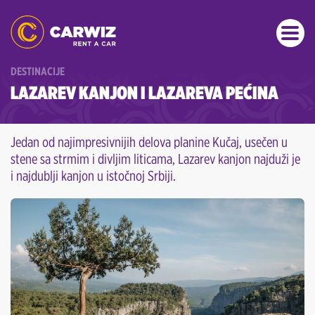
DESTINACIJE
LAZAREV KANJON I LAZAREVA PEĆINA
Jedan od najimpresivnijih delova planine Kučaj, usečen u
stene sa strmim i divljim liticama, Lazarev kanjon najduži je
i najdublji kanjon u istočnoj Srbiji.