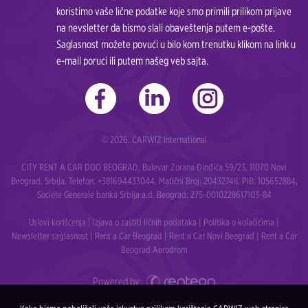
koristimo vaše lične podatke koje smo primili prilikom prijave
na nevsletter da bismo slali obaveštenja putem e-pošte.
Saglasnost možete povući u bilo kom trenutku klikom na link u
e-mail poruci ili putem našeg veb sajta.
© 2026. CARWIZ International
CITY RENT A CAR DOO BEOGRAD, Bulevar Zorana Đinđića 59/23, 11070 Novi
Beograd, Srbija. Telefon:
+381694433044
. Matični Broj: 20432748, PIB: 105652884,
Societe Generale banka Srbija a.d. Beograd: 275-0010228617103-84
Uslovi korišćenja
|
Izjava o zaštiti ličnih podataka
|
Politika o kolačićima
|
Newsletter saglasnost
|
Rent a Car Beograd
|
Rent a Car Novi Beograd
|
Rent a Car
Beograd Aerodrom
Powered by
Developed by