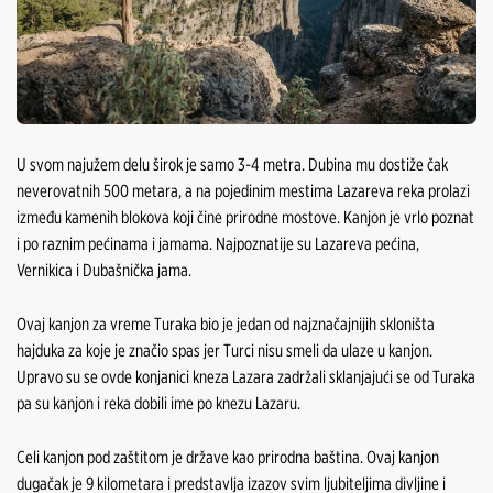
U svom najužem delu širok je samo 3-4 metra. Dubina mu dostiže čak
neverovatnih 500 metara, a na pojedinim mestima Lazareva reka prolazi
između kamenih blokova koji čine prirodne mostove. Kanjon je vrlo poznat
i po raznim pećinama i jamama. Najpoznatije su Lazareva pećina,
Vernikica i Dubašnička jama.
Ovaj kanjon za vreme Turaka bio je jedan od najznačajnijih skloništa
hajduka za koje je značio spas jer Turci nisu smeli da ulaze u kanjon.
Upravo su se ovde konjanici kneza Lazara zadržali sklanjajući se od Turaka
pa su kanjon i reka dobili ime po knezu Lazaru.
Celi kanjon pod zaštitom je države kao prirodna baština. Ovaj kanjon
dugačak je 9 kilometara i predstavlja izazov svim ljubiteljima divljine i